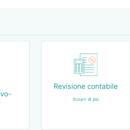
olvency &
Farmacie
ructuring
Scopri di più
opri di più