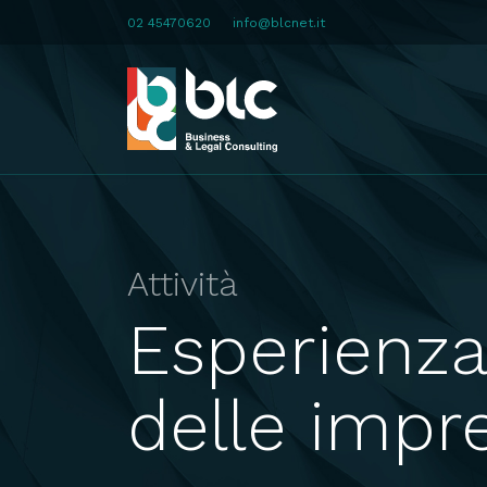
02 45470620
info@blcnet.it
Attività
Esperienza 
delle impr