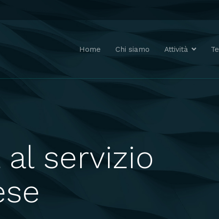
Home
Chi siamo
Attività
T
al servizio
ese