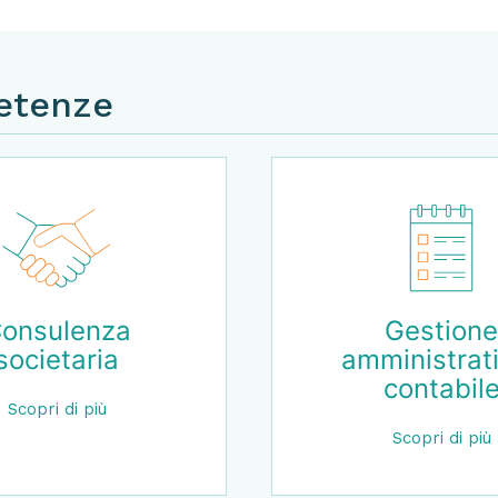
petenze
Corporate finance
Ins
Rest
Scopri di più
Sc