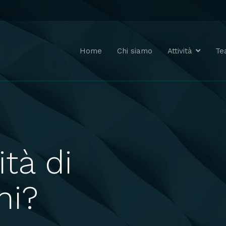
Home
Chi siamo
Attività
Te
tà di
ni?