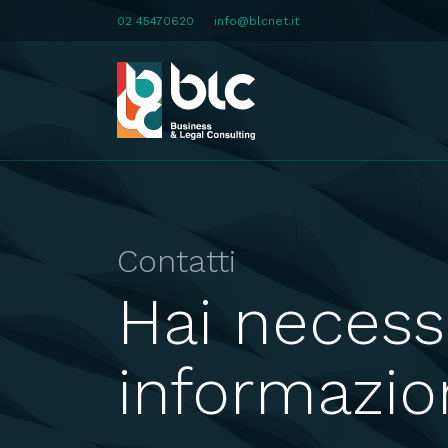
02 45470620
info@blcnet.it
Contatti
Hai necessi
informazio