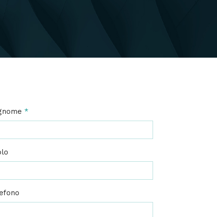
gnome
*
olo
efono