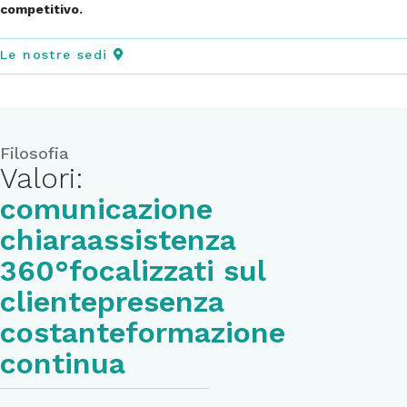
competitivo.
Le nostre sedi
Filosofia
Valori:
comunicazione
chiara
assistenza
360°
focalizzati sul
cliente
presenza
costante
formazione
continua