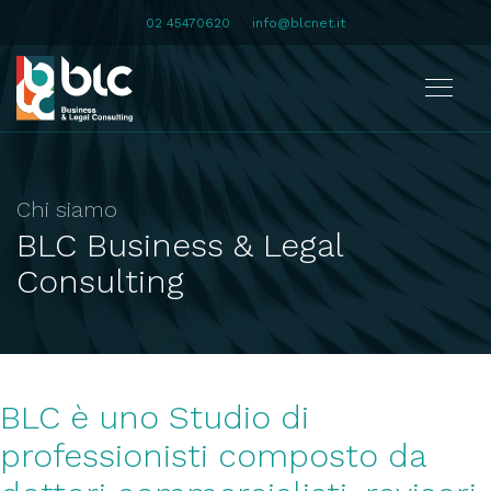
02 45470620
info@blcnet.it
Chi siamo
BLC Business & Legal
Consulting
BLC è uno Studio di
professionisti composto da