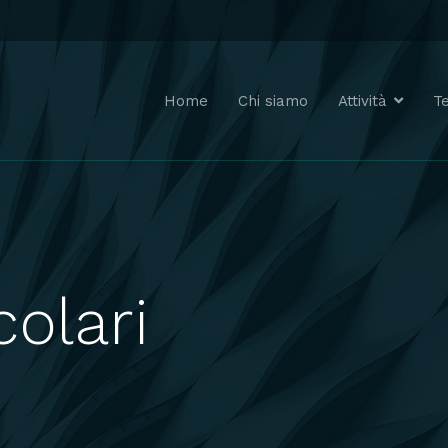
Home
Chi siamo
Attività
T
olari