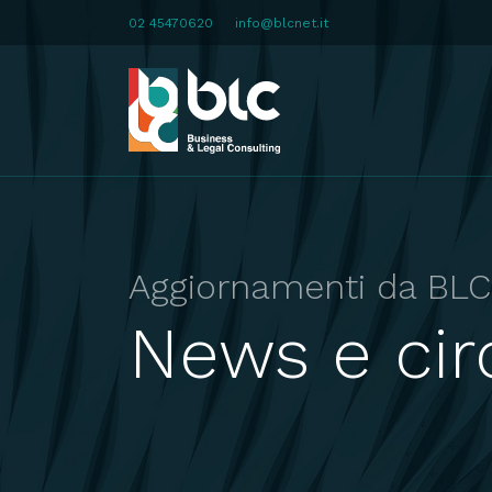
02 45470620
info@blcnet.it
Aggiornamenti da BLC
News e circ