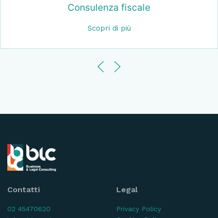
Consulenza fiscale
Scopri di più
Contatti
Legal
02 45470620
Privacy Policy